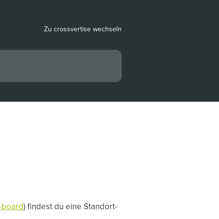
Zu crossvertise wechseln
t-board
) findest du eine Standort-