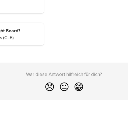
ght Board?
s (CLB)
War diese Antwort hilfreich für dich?
😞
😐
😁