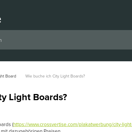
ght Board
Wie buche ich City Light Boards?
ty Light Boards?
oards (
https://www.crossvertise.com/plakatwerbung/city-ligh
 mit dazugehörigen Preisen.