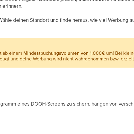
h erinnern.
 Wähle deinen Standort und finde heraus, wie viel Werbung
n
t ab einem
Mindestbuchungsvolumen von 1.000€
um! Bei klein
ugt und deine Werbung wird nicht wahrgenommen bzw. erzielt k
Programm eines DOOH-Screens zu sichern, hängen von verschi