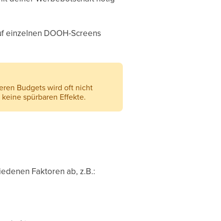
 auf einzelnen DOOH-Screens
eren Budgets wird oft nicht
eine spürbaren Effekte.
edenen Faktoren ab, z.B.: