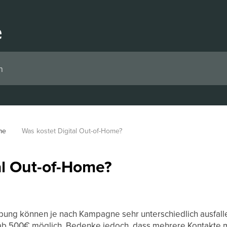
me
Was kostet Digital Out-of-Home?
al Out-of-Home?
bung können je nach Kampagne sehr unterschiedlich ausfallen.
b 500€ möglich. Bedenke jedoch, dass mehrere Kontakte m