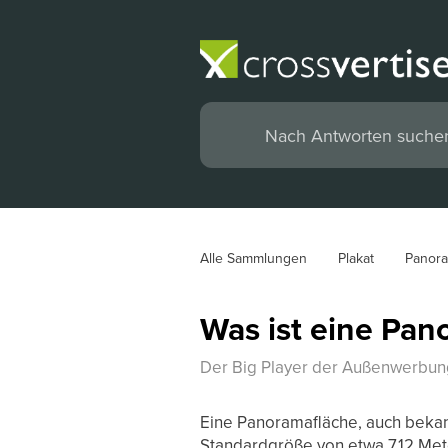
Alle Sammlungen
Plakat
Panora
Was ist eine Pan
Der Big Player der Außenwerbun
Eine Panoramafläche, auch bekann
Standardgröße von etwa 7,12 Meter