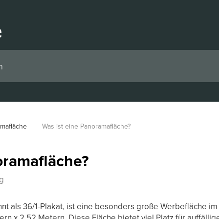
mafläche
Was ist eine Panoramafläche?
oramafläche?
g
t als 36/1-Plakat, ist eine besonders große Werbefläche im
n x 2,52 Metern. Diese Fläche bietet viel Platz für auffälli