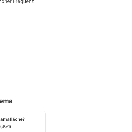
 hoher Frequenz
hema
ramafläche?
(36/1)