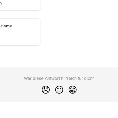
n
Of-Home
War diese Antwort hilfreich für dich?
😞
😐
😁