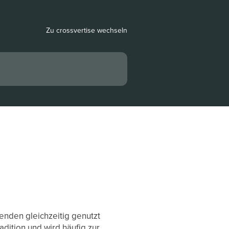
Zu crossvertise wechseln
enden gleichzeitig genutzt
ition und wird häufig zur