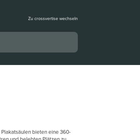
Zu crossvertise wechseln
e Plakatsäulen bieten eine 360-
tren und belebten Plätzen zu