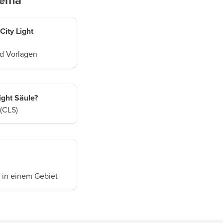
hema
City Light
nd Vorlagen
ight Säule?
 (CLS)
in einem Gebiet