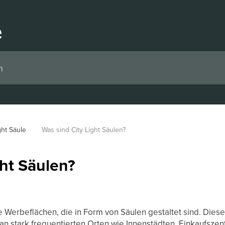
ght Säule
Was sind City Light Säulen?
ght Säulen?
e Werbeflächen, die in Form von Säulen gestaltet sind. Dies
 an stark frequentierten Orten wie Innenstädten, Einkaufszen