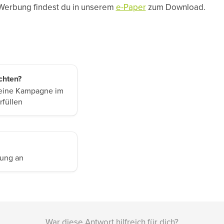
-Werbung findest du in unserem
e-Paper
zum Download.
a
chten?
deine Kampagne im
rfüllen
bung an
War diese Antwort hilfreich für dich?